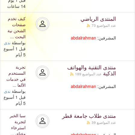
قبل 1 يوم
14 ساعات
المنتدى الرياضي
كيف تخدم
صفحات
عدد المواضيع 73
الشحن نية
البحث ...
المشرفين:
abdalrahman
بواسطة
ندى
قبل 1 أسبوع
5 أيام
منتدى التقنية والهواتف
تجربة
الذكية
المستخدم
عدد المواضيع 189
في خدمات
الألعا ...
المشرفين:
abdalrahman
بواسطة
ندى
قبل 1 أسبوع
5 أيام
منتدى طلاب جامعة قطر
سبا الخبر
لتجربة
عدد المواضيع 39
استرخاء
وعناي ...
المشرفين:
abdalrahman