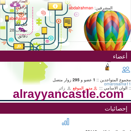
المدارس
برفق ...
المشرفين:
abdalrahman
بواسطة
abohasan
قبل 22
ساعات 28
دقائق
أعضاء
مجموع المتواجدين ::
1
عضو و
295
زوار متصل
omarosama11
:: الوان الاسامي :::
مدير الموقع
زائر
alrayyancastle.com
شارك خبراتك
إحصائيات