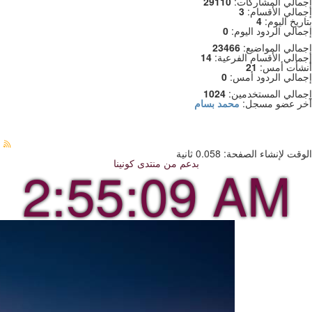
إجمالي المشاركات:
29110
إجمالي الأقسام:
3
بتاريخ اليوم:
4
إجمالي الردود اليوم:
0
إجمالي المواضيع:
23466
إجمالي الأقسام الفرعية:
14
أنشأت أمس:
21
إجمالي الردود أمس:
0
إجمالي المستخدمين:
1024
آخر عضو مسجل:
محمد بسام
الوقت لإنشاء الصفحة: 0.058 ثانية
بدعم من
منتدى كونينا
2:55:11 AM