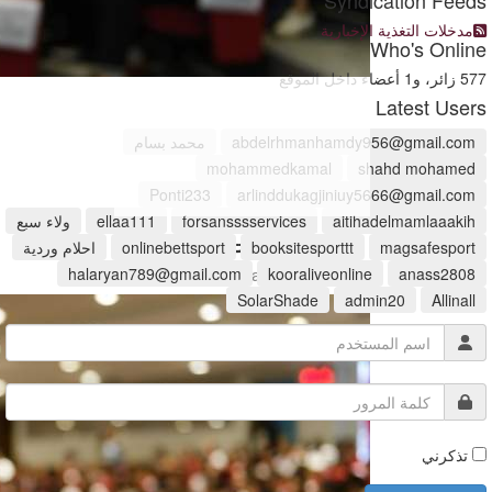
مدخلات التغذية الإخبارية
Who's Online
577 زائر، و1 أعضاء داخل الموقع
Latest Users
abdelrhmanhamdy956@gmail.com
محمد بسام
mohammedkamal
shahd mohamed
Ponti233
arlinddukagjiniuy5666@gmail.com
aitihadelmamlaaakih
forsansssservices
ellaa111
ولاء سبع
العلاقات العامة
والاستشارات الإعلامية
magsafesport
booksitesporttt
onlinebettsport
احلام وردية
halaryan789@gmail.com
kooraliveonline
anass2808
www.hawkamaq.com
SolarShade
admin20
Allinall
تذكرني