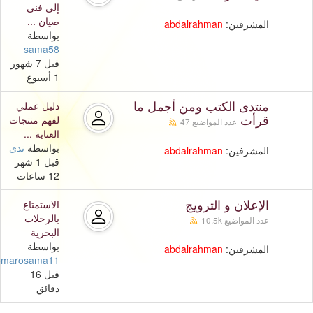
إلى فني
صيان ...
المشرفين:
abdalrahman
بواسطة
sama58
قبل 7 شهور
1 أسبوع
منتدى الكتب ومن أجمل ما
دليل عملي
قرأت
لفهم منتجات
عدد المواضيع 47
العناية ...
بواسطة
ندى
المشرفين:
abdalrahman
قبل 1 شهر
12 ساعات
الإعلان و الترويج
الاستمتاع
بالرحلات
عدد المواضيع 10.5k
البحرية
بواسطة
المشرفين:
abdalrahman
omarosama11
قبل 16
دقائق