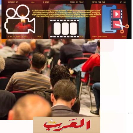
re
المزيد
. .