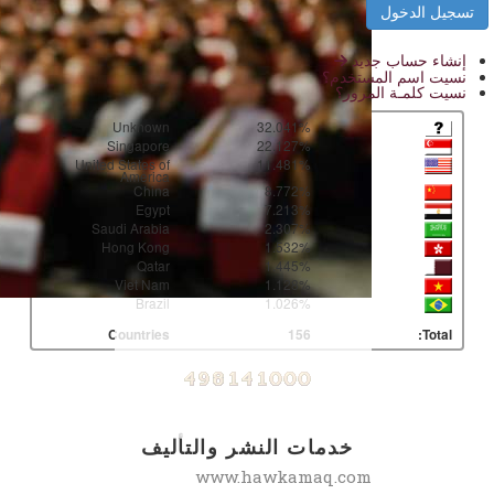
إنشاء حساب جديد
نسيت اسم المستخدم؟
نسيت كلمـة المرور؟
Unknown
32.041%
Singapore
22.127%
United States of
11.481%
America
China
8.772%
Egypt
7.213%
Saudi Arabia
2.307%
Hong Kong
1.532%
Qatar
1.445%
Viet Nam
1.128%
Brazil
1.026%
Countries
156
Total:
خدمات النشر والتأليف
www.hawkamaq.com