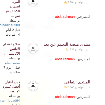
البيوت
عدد المواضيع 2304
لخدمات
الكشف عن
تس ...
المشرفين:
abdalrahman
بواسطة
dinadina890d
قبل 2 أيام
14 ساعات
منتدى منصة التعليم عن بعد
نماذج امتحان
الايلتس
عدد المواضيع 335
الاكاديمي ...
بواسطة
المشرفين:
abdalrahman
محمد بسام
قبل 1 يوم 7
ساعات
المنتدى الثقافي
دليل اختيار
أفضل كيبورد
عدد المواضيع 1045
كمبيوت ...
بواسطة
المشرفين:
abdalrahman
uramrfouad94