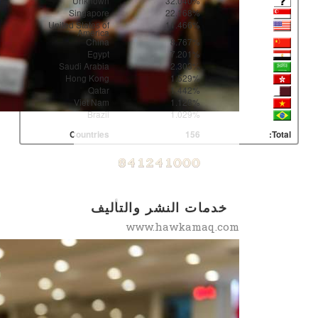
Unknown
32.040%
Singapore
22.168%
United States of
11.466%
America
China
8.767%
Egypt
7.201%
Saudi Arabia
2.303%
Hong Kong
1.529%
Qatar
1.442%
Viet Nam
1.128%
Brazil
1.029%
Countries
156
Total:
خدمات النشر والتأليف
www.hawkamaq.com