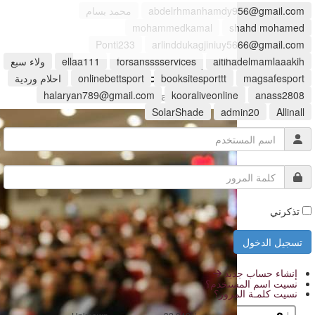
abdelrhmanhamdy956@gmail.com
محمد بسام
mohammedkamal
shahd mohamed
Ponti233
arlinddukagjiniuy5666@gmail.com
aitihadelmamlaaakih
forsansssservices
ellaa111
ولاء سبع
العلاقات العامة
والاستشارات الإعلامية
magsafesport
booksitesporttt
onlinebettsport
احلام وردية
halaryan789@gmail.com
kooraliveonline
anass2808
www.hawkamaq.com
SolarShade
admin20
Allinall
تذكرني
إنشاء حساب جديد
نسيت اسم المستخدم؟
نسيت كلمـة المرور؟